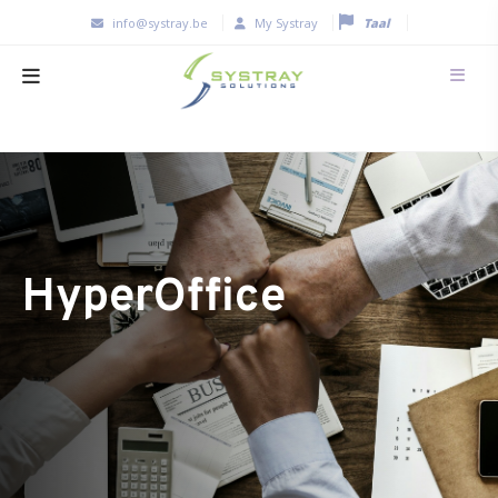
info@systray.be
My Systray
Taal
HyperOffice