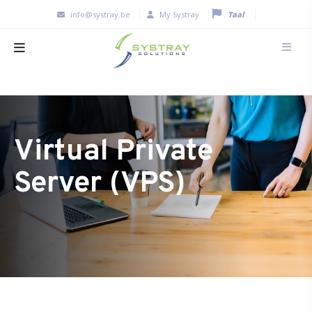
info@systray.be
My Systray
Taal
Virtual Private
Server (VPS)